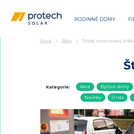
RODINNÉ DOMY
F
Přejít
Úvod
Blog
Štítek:
rezervovaný přík
k
obsahu
Š
Akce
Bytové domy
Kategorie:
Novinky
O nás