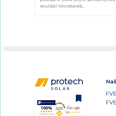
součástí novostaveb,…
Naš
FVE
FVE
5/5
★★★★★