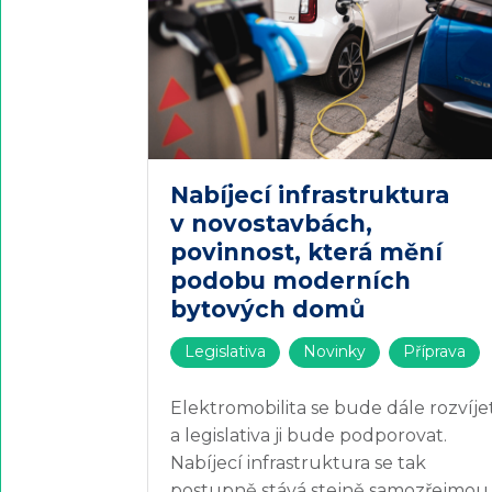
Nabíjecí infrastruktura
v novostavbách,
povinnost, která mění
podobu moderních
bytových domů
Legislativa
Novinky
Příprava
Elektromobilita se bude dále rozvíje
a legislativa ji bude podporovat.
Nabíjecí infrastruktura se tak
postupně stává stejně samozřejmou