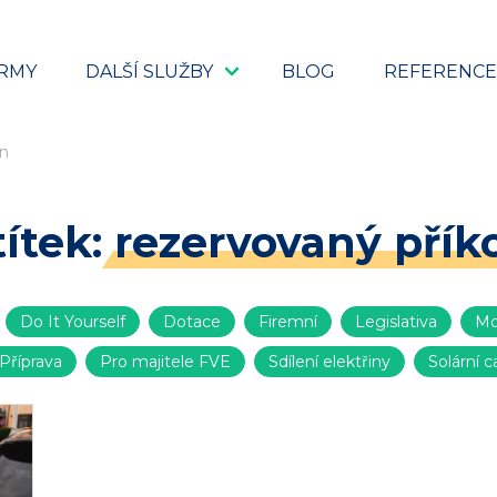
IRMY
DALŠÍ SLUŽBY
BLOG
REFERENCE
on
títek:
rezervovaný přík
Do It Yourself
Dotace
Firemní
Legislativa
Mo
Příprava
Pro majitele FVE
Sdílení elektřiny
Solární c