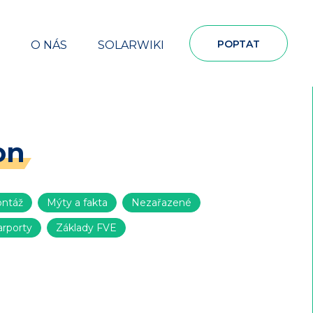
POPTAT
O NÁS
SOLARWIKI
on
ntáž
Mýty a fakta
Nezařazené
arporty
Základy FVE