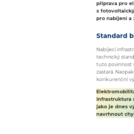
příprava pro e
s fotovoltaic
pro nabíjení a
Standard b
Nabíjecí infras
technický stand
tuto povinnost 
zastará. Naopak
konkurenční vý
Elektromobilit
infrastruktura
jako je dnes vý
navrhnout chy