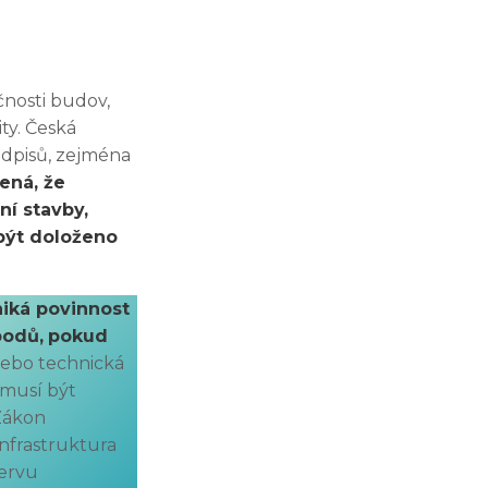
čnosti budov,
ity. Česká
edpisů, zejména
ená, že
ní stavby,
 být doloženo
niká povinnost
bodů,
pokud
nebo technická
 musí být
 Zákon
infrastruktura
zervu