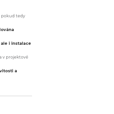
, pokud tedy
dována
ale i instalace
a v projektové
itosti a