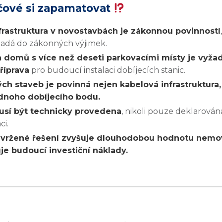
íčové si zapamatovat
nfrastruktura v novostavbách je zákonnou povinností
padá do zákonných výjimek.
 domů s více než deseti parkovacími místy je vyža
říprava
pro budoucí instalaci dobíjecích stanic.
ch staveb je povinná nejen kabelová infrastruktura, 
dnoho dobíjecího bodu.
usí být technicky provedena
, nikoli pouze deklarován
i.
vržené řešení zvyšuje dlouhodobou hodnotu nemov
je budoucí investiční náklady.