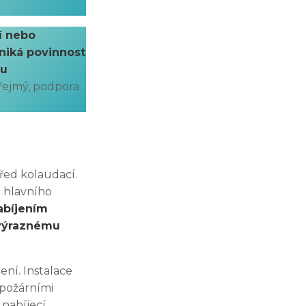
í nebo
niká povinnost
ou
zřejmý, podpora
před kolaudací.
h hlavního
abíjením
 výraznému
ní. Instalace
 požárními
 nabíjecí