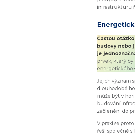
infrastrukturu ř
Energetic
Častou otázkou
budovy nebo j
je jednoznačná
prvek, který by
energetického š
Jejich význam 
dlouhodobé hodn
může být v hori
budování infras
začlenění do p
V praxi se proto
řeší společně s