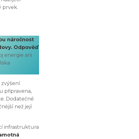
ý prvek.
kou náročnost
udovy. Odpověď
j energie ani
iska
 zvýšení
u připravena,
mce. Dodatečné
ější než její
cí infrastruktura
samotná