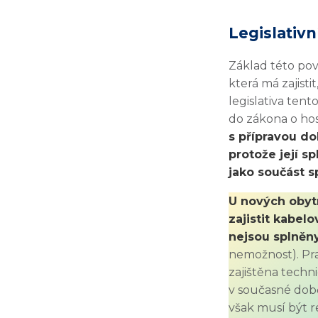
Legislativn
Základ této pov
která má zajisti
legislativa ten
do zákona o ho
s přípravou dob
protože její s
jako součást s
U nových obyt
zajistit kabel
nejsou splněn
nemožnost). Pr
zajištěna techn
v současné době
však musí být r