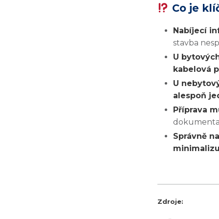
Co je kl
Nabíjecí i
stavba nes
U bytových
kabelová p
U nebytový
alespoň je
Příprava m
dokumentac
Správně na
minimalizu
Zdroje: