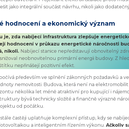
ešit jako integrální součást návrhu, nikoli jako dodatečn
ké hodnocení a ekonomický význam
 je, zda nabíjecí infrastruktura zlepšuje energetic
ejí hodnocení v průkazu energetické náročnosti b
, nikoli.
Nabíjecí stanice nepředstavují obnovitelný zdro
 snižoval neobnovitelnou primární energii budovy. Z hled
títku nepřinášejí pozitivní efekt.
spočívá především ve splnění zákonných požadavků a ve
oty nemovitosti. Budova, která není na elektromobilit
zontu několika let méně atraktivní pro kupující i náje
truktury bývá technicky složité a finančně výrazně náročn
rojektu od počátku.
 stále častěji uplatňuje komplexní přístup, kdy se nabíje
 fotovoltaikou a inteligentním řízením výkonu.
Ačkoliv 