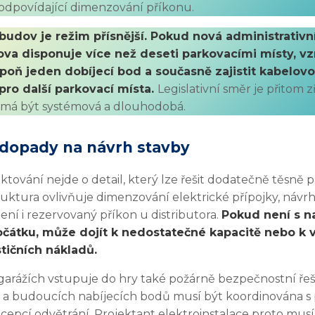
 odpovídající dimenzování příkonu.
udov je režim přísnější. Pokud nová administrativn
va disponuje více než deseti parkovacími místy, vz
spoň jeden dobíjecí bod a současně zajistit kabelov
 pro další parkovací místa.
Legislativní směr je přitom 
y má být systémová a dlouhodobá.
dopady na návrh stavby
ektování nejde o detail, který lze řešit dodatečně těsně 
truktura ovlivňuje dimenzování elektrické přípojky, návr
í i rezervovaný příkon u distributora.
Pokud není s n
očátku, může dojít k nedostatečné kapacitě nebo k
tičních nákladů.
rážích vstupuje do hry také požárně bezpečnostní řeše
s a budoucích nabíjecích bodů musí být koordinována s
ncepcí odvětrání. Projektant elektroinstalace proto musí