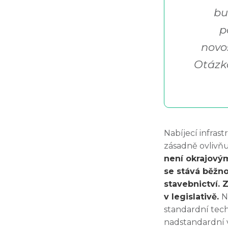
bu
p
novo
Otázko
Nabíjecí infras
zásadně ovlivňu
není okrajový
se stává běžno
stavebnictví. 
v legislativě.
N
standardní tech
nadstandardní v