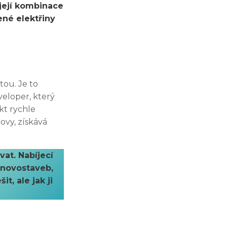
 její kombinace
né elektřiny
tou. Je to
veloper, který
kt rychle
ovy, získává
vat. Nabíjecí
 novostaveb,
t, ale jak ji