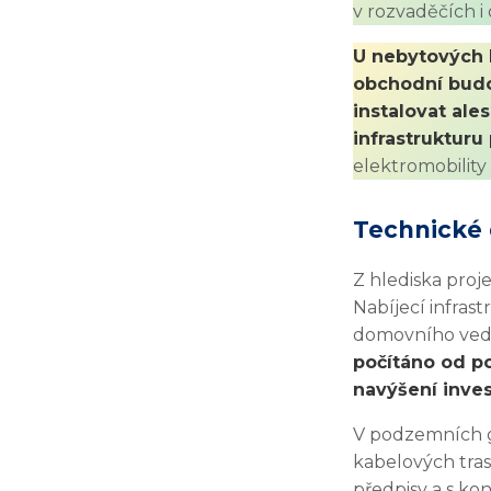
v rozvaděčích i
U nebytových b
obchodní budo
instalovat ale
infrastrukturu
elektromobilit
Technické 
Z hlediska proj
Nabíjecí infras
domovního veden
počítáno od p
navýšení inves
V podzemních ga
kabelových tra
předpisy a s ko