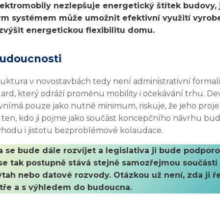
lektromobily nezlepšuje energetický štítek budovy,
kým systémem může umožnit efektivní využití vyrobe
 zvýšit energetickou flexibilitu domu.
udoucnosti
truktura v novostavbách tedy není administrativní formali
ard, který odráží proměnu mobility i očekávání trhu. De
vnímá pouze jako nutné minimum, riskuje, že jeho proje
 ten, kdo ji pojme jako součást koncepčního návrhu bud
hodu i jistotu bezproblémové kolaudace.
a se bude dále rozvíjet a legislativa ji bude podporo
 se tak postupně stává stejně samozřejmou součástí
tah nebo datové rozvody. Otázkou už není, zda ji řeši
tře a s výhledem do budoucna.