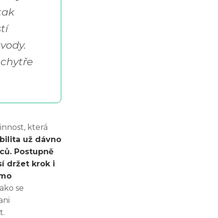
tak
tí
vody.
 chytře
nnost, která
ilita už dávno
ců. Postupně
 držet krok i
ímo
jako se
ani
t.