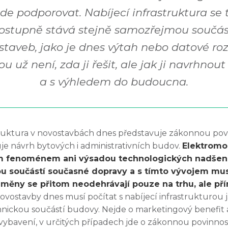
de podporovat. Nabíjecí infrastruktura se 
ostupně stává stejně samozřejmou součás
staveb, jako je dnes výtah nebo datové roz
u už není, zda ji řešit, ale jak ji navrhnout
a s výhledem do budoucna.
truktura v novostavbách dnes představuje zákonnou povi
je návrh bytových i administrativních budov.
Elektromob
m fenoménem ani výsadou technologických nadšen
u součástí současné dopravy a s tímto vývojem musí
Změny se přitom neodehrávají pouze na trhu, ale př
ovostavby dnes musí počítat s nabíjecí infrastrukturou 
nickou součástí budovy. Nejde o marketingový benefit 
ybavení, v určitých případech jde o zákonnou povinnos