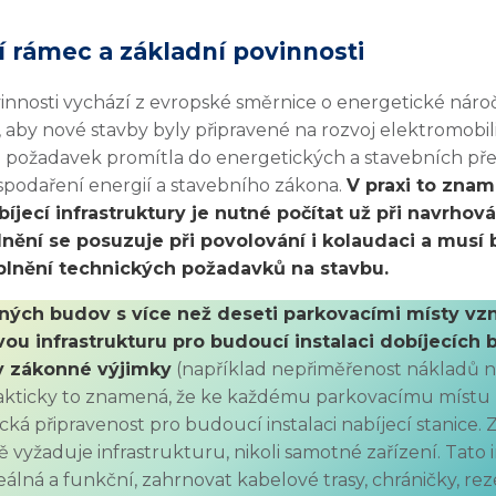
í rámec a základní povinnosti
innosti vychází z evropské směrnice o energetické náro
t, aby nové stavby byly připravené na rozvoj elektromobil
to požadavek promítla do energetických a stavebních př
spodaření energií a stavebního zákona.
V praxi to znam
íjecí infrastruktury je nutné počítat už při navrhová
plnění se posuzuje při povolování i kolaudaci a musí
plnění technických požadavků na stavbu.
ných budov s více než deseti parkovacími místy vz
ovou infrastrukturu pro budoucí instalaci dobíjecích 
y zákonné výjimky
(například nepřiměřenost nákladů 
akticky to znamená, že ke každému parkovacímu místu
ická připravenost pro budoucí instalaci nabíjecí stanice.
 vyžaduje infrastrukturu, nikoli samotné zařízení. Tato 
eálná a funkční, zahrnovat kabelové trasy, chráničky, re