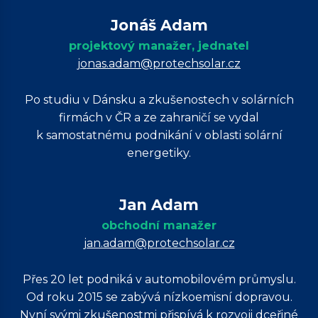
Jonáš Adam
projektový manažer, jednatel
jonas.adam@protechsolar.cz
Po studiu v Dánsku a zkušenostech v solárních
firmách v ČR a ze zahraničí se vydal
k samostatnému podnikání v oblasti solární
energetiky.
Jan Adam
obchodní manažer
jan.adam@protechsolar.cz
Přes 20 let podniká v automobilovém průmyslu.
Od roku 2015 se zabývá nízkoemisní dopravou.
Nyní svými zkušenostmi přispívá k rozvoji dceřiné