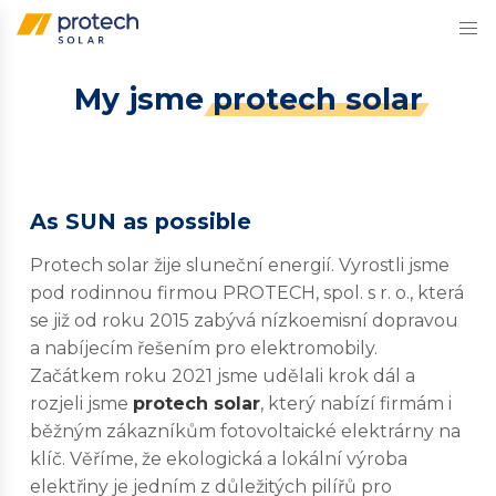
Přejít
My jsme
protech solar
k
obsahu
As SUN as possible
Protech solar žije sluneční energií. Vyrostli jsme
pod rodinnou firmou PROTECH, spol. s r. o., která
se již od roku 2015 zabývá nízkoemisní dopravou
a nabíjecím řešením pro elektromobily.
Začátkem roku 2021 jsme udělali krok dál a
rozjeli jsme
protech solar
, který nabízí firmám i
běžným zákazníkům fotovoltaické elektrárny na
klíč. Věříme, že ekologická a lokální výroba
elektřiny je jedním z důležitých pilířů pro