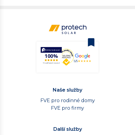
Solární elektrárna Proboštov, firemní
budova
243 panelů - 99,63 kWp - bez akumulace
5/5
★★★★★
Naše služby
FVE pro rodinné domy
FVE pro firmy
Další služby