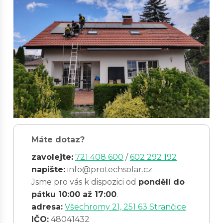
Máte dotaz?
zavolejte:
721 408 600
/
602 292 192
napište:
info@protechsolar.cz
Jsme pro vás k dispozici od
pondělí do
pátku 10:00 až 17:00
.
adresa:
Všechromy 21, 251 63 Strančice
IČO:
48041432