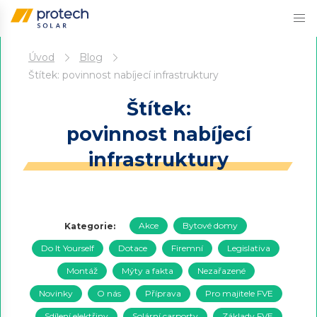
Přejít
Úvod
Blog
k
obsahu
Štítek:
povinnost nabíjecí infrastruktury
Štítek:
povinnost nabíjecí
infrastruktury
Akce
Bytové domy
Kategorie:
Do It Yourself
Dotace
Firemní
Legislativa
Montáž
Mýty a fakta
Nezařazené
Novinky
O nás
Příprava
Pro majitele FVE
Sdílení elektřiny
Solární carporty
Základy FVE