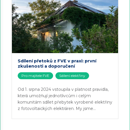
Sdílení přetoků z FVE v praxi: první
zkušenosti a doporučení
Pro majitele FVE
Sdílení elektřiny
Od 1. srpna 2024 vstoupila v platnost pravidla,
která umožňují jednotlivcům i celým
komunitám sdílet přebytek vyrobené elektřiny
z fotovoltaických elektráren. My jsme…