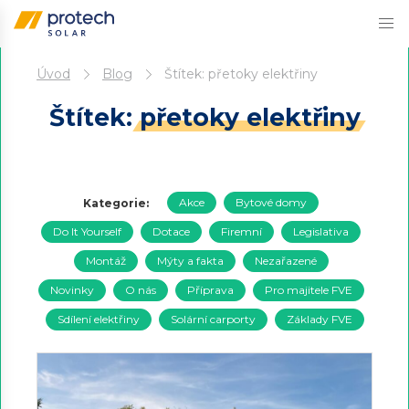
Přejít
Úvod
Blog
Štítek:
přetoky elektřiny
k
obsahu
Štítek:
přetoky elektřiny
Akce
Bytové domy
Kategorie:
Do It Yourself
Dotace
Firemní
Legislativa
Montáž
Mýty a fakta
Nezařazené
Novinky
O nás
Příprava
Pro majitele FVE
Sdílení elektřiny
Solární carporty
Základy FVE