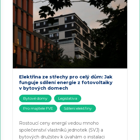
Elektřina ze střechy pro celý dům: Jak
funguje sdílení energie z fotovoltaiky
v bytových domech
Bytové domy
Legislativa
Pro majitele FVE
Sdílení elektřiny
Rostoucí ceny energií vedou mnoho
společenství vlastníků jednotek (SVJ) a
bytových družstev k úvahám o instalaci