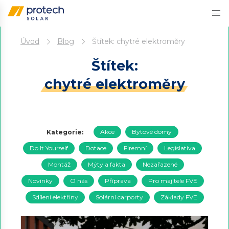
Přejít
Úvod
Blog
Štítek:
chytré elektroměry
k
obsahu
Štítek:
chytré elektroměry
Akce
Bytové domy
Kategorie:
Do It Yourself
Dotace
Firemní
Legislativa
Montáž
Mýty a fakta
Nezařazené
Novinky
O nás
Příprava
Pro majitele FVE
Sdílení elektřiny
Solární carporty
Základy FVE